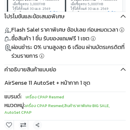
เมื่อซื้อครบ 3,000THB
เมื่อซื้อครบ 5,000THB
ใช้ได้ตั้งแต่ 30 เม.ย. 2569
ใช้ได้ตั้งแต่ 30 เม.ย. 2569
เงื่อนไข
เก็บโค้ด
เงื่อนไข
เก็บโค้ด
โปรโมชันและข้อเสนอพิเศษ
ส่วนลด 500THB
PKDDD500
ส่วนลด 1,000THB
Flash Sale! ราคาพิเศษ ช้อปเลย ก่อนหมดเวลา
เมื่อซื้อครบ 10,000THB
PKDDD1000
ใช้ได้ตั้งแต่ 30 เม.ย. 2569
เมื่อซื้อครบ 30,000THB
ซื้อสินค้า 1 ชิ้น รับของแถมฟรี 1 เซต
เงื่อนไข
เก็บโค้ด
ใช้ได้ตั้งแต่ 30 เม.ย. 2569
เงื่อนไข
เก็บโค้ด
ผ่อนชำระ 0% นานสูงสุด 6 เดือน ผ่านบัตรเครดิตที่
ร่วมรายการ
คำอธิบายสินค้าแบบย่อ
AirSense 11 AutoSet + หน้ากาก 1 ชุด
แบรนด์:
เครื่อง CPAP Resmed
หมวดหมู่:
เครื่อง CPAP Resmed
,
สินค้าราคาพิเศษ BIG SALE
,
AutoSet CPAP
แชร์