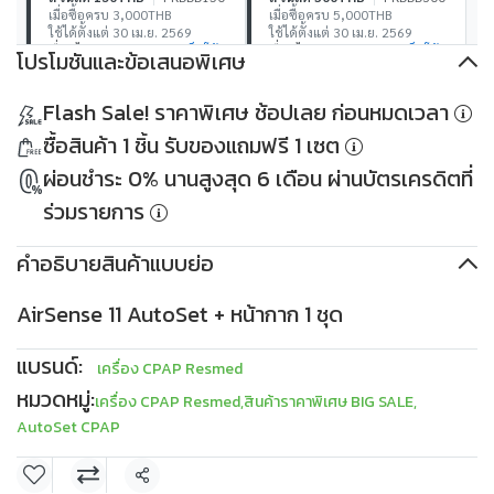
เมื่อซื้อครบ 3,000THB
เมื่อซื้อครบ 5,000THB
ใช้ได้ตั้งแต่ 30 เม.ย. 2569
ใช้ได้ตั้งแต่ 30 เม.ย. 2569
เงื่อนไข
เก็บโค้ด
เงื่อนไข
เก็บโค้ด
โปรโมชันและข้อเสนอพิเศษ
ส่วนลด 500THB
PKDDD500
ส่วนลด 1,000THB
Flash Sale! ราคาพิเศษ ช้อปเลย ก่อนหมดเวลา
เมื่อซื้อครบ 10,000THB
PKDDD1000
ใช้ได้ตั้งแต่ 30 เม.ย. 2569
เมื่อซื้อครบ 30,000THB
ซื้อสินค้า 1 ชิ้น รับของแถมฟรี 1 เซต
เงื่อนไข
เก็บโค้ด
ใช้ได้ตั้งแต่ 30 เม.ย. 2569
เงื่อนไข
เก็บโค้ด
ผ่อนชำระ 0% นานสูงสุด 6 เดือน ผ่านบัตรเครดิตที่
ร่วมรายการ
คำอธิบายสินค้าแบบย่อ
AirSense 11 AutoSet + หน้ากาก 1 ชุด
แบรนด์:
เครื่อง CPAP Resmed
หมวดหมู่:
เครื่อง CPAP Resmed
,
สินค้าราคาพิเศษ BIG SALE
,
AutoSet CPAP
แชร์