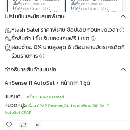
เมื่อซื้อครบ 3,000THB
เมื่อซื้อครบ 5,000THB
ใช้ได้ตั้งแต่ 30 เม.ย. 2569
ใช้ได้ตั้งแต่ 30 เม.ย. 2569
เงื่อนไข
เก็บโค้ด
เงื่อนไข
เก็บโค้ด
โปรโมชันและข้อเสนอพิเศษ
ส่วนลด 500THB
PKDDD500
ส่วนลด 1,000THB
Flash Sale! ราคาพิเศษ ช้อปเลย ก่อนหมดเวลา
เมื่อซื้อครบ 10,000THB
PKDDD1000
ใช้ได้ตั้งแต่ 30 เม.ย. 2569
เมื่อซื้อครบ 30,000THB
ซื้อสินค้า 1 ชิ้น รับของแถมฟรี 1 เซต
เงื่อนไข
เก็บโค้ด
ใช้ได้ตั้งแต่ 30 เม.ย. 2569
เงื่อนไข
เก็บโค้ด
ผ่อนชำระ 0% นานสูงสุด 6 เดือน ผ่านบัตรเครดิตที่
ร่วมรายการ
คำอธิบายสินค้าแบบย่อ
AirSense 11 AutoSet + หน้ากาก 1 ชุด
แบรนด์:
เครื่อง CPAP Resmed
หมวดหมู่:
เครื่อง CPAP Resmed
,
สินค้าราคาพิเศษ BIG SALE
,
AutoSet CPAP
แชร์