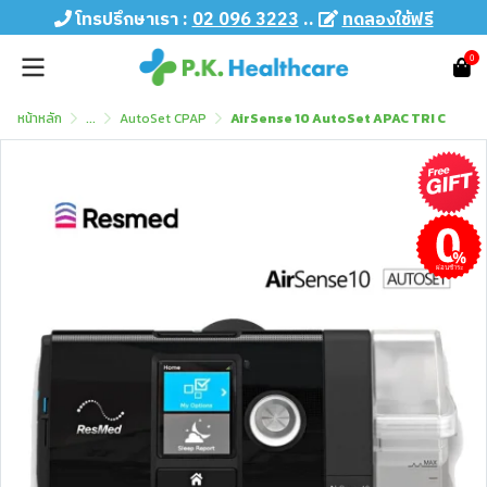
โทรปรึกษาเรา :
02 096 3223
..
ทดลองใช้ฟรี
0
หน้าหลัก
...
AutoSet CPAP
AirSense 10 AutoSet APAC TRI C
ผ่อนชำระ