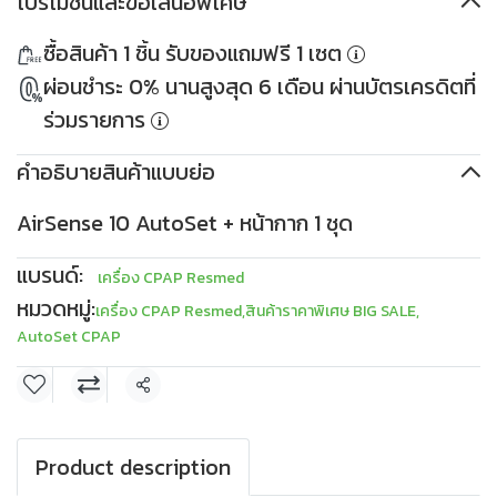
โปรโมชันและข้อเสนอพิเศษ
ส่วนลด 500THB
PKDDD500
ส่วนลด 1,000THB
ซื้อสินค้า 1 ชิ้น รับของแถมฟรี 1 เซต
เมื่อซื้อครบ 10,000THB
PKDDD1000
ใช้ได้ตั้งแต่ 30 เม.ย. 2569
เมื่อซื้อครบ 30,000THB
ผ่อนชำระ 0% นานสูงสุด 6 เดือน ผ่านบัตรเครดิตที่
เงื่อนไข
เก็บโค้ด
ใช้ได้ตั้งแต่ 30 เม.ย. 2569
เงื่อนไข
เก็บโค้ด
ร่วมรายการ
คำอธิบายสินค้าแบบย่อ
AirSense 10 AutoSet + หน้ากาก 1 ชุด
แบรนด์:
เครื่อง CPAP Resmed
หมวดหมู่:
เครื่อง CPAP Resmed
,
สินค้าราคาพิเศษ BIG SALE
,
AutoSet CPAP
แชร์
Product description