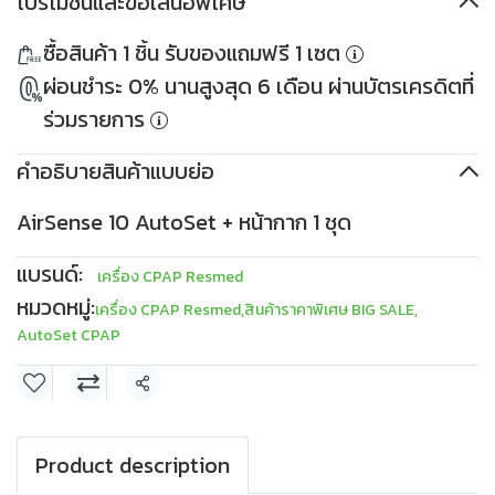
โปรโมชันและข้อเสนอพิเศษ
ส่วนลด 500THB
PKDDD500
ส่วนลด 1,000THB
ซื้อสินค้า 1 ชิ้น รับของแถมฟรี 1 เซต
เมื่อซื้อครบ 10,000THB
PKDDD1000
ใช้ได้ตั้งแต่ 30 เม.ย. 2569
เมื่อซื้อครบ 30,000THB
ผ่อนชำระ 0% นานสูงสุด 6 เดือน ผ่านบัตรเครดิตที่
เงื่อนไข
เก็บโค้ด
ใช้ได้ตั้งแต่ 30 เม.ย. 2569
เงื่อนไข
เก็บโค้ด
ร่วมรายการ
คำอธิบายสินค้าแบบย่อ
AirSense 10 AutoSet + หน้ากาก 1 ชุด
แบรนด์:
เครื่อง CPAP Resmed
หมวดหมู่:
เครื่อง CPAP Resmed
,
สินค้าราคาพิเศษ BIG SALE
,
AutoSet CPAP
แชร์
Product description