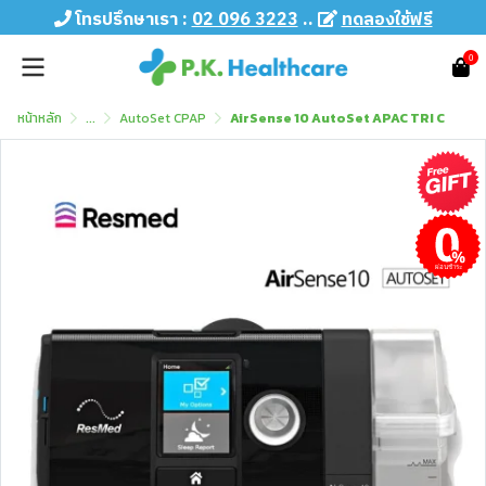
โทรปรึกษาเรา :
02 096 3223
..
ทดลองใช้ฟรี
0
หน้าหลัก
...
AutoSet CPAP
AirSense 10 AutoSet APAC TRI C
ผ่อนชำระ