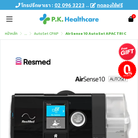
โทรปรึกษาเรา :
02 096 3223
..
ทดลองใช้ฟรี
0
หน้าหลัก
...
AutoSet CPAP
AirSense 10 AutoSet APAC TRI C
ผ่อนชำระ