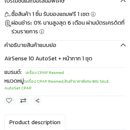
โปรโมชันและข้อเสนอพิเศษ
ส่วนลด 500THB
PKDDD500
ส่วนลด 1,000THB
ซื้อสินค้า 1 ชิ้น รับของแถมฟรี 1 เซต
เมื่อซื้อครบ 10,000THB
PKDDD1000
ใช้ได้ตั้งแต่ 30 เม.ย. 2569
เมื่อซื้อครบ 30,000THB
ผ่อนชำระ 0% นานสูงสุด 6 เดือน ผ่านบัตรเครดิตที่
เงื่อนไข
เก็บโค้ด
ใช้ได้ตั้งแต่ 30 เม.ย. 2569
เงื่อนไข
เก็บโค้ด
ร่วมรายการ
คำอธิบายสินค้าแบบย่อ
AirSense 10 AutoSet + หน้ากาก 1 ชุด
แบรนด์:
เครื่อง CPAP Resmed
หมวดหมู่:
เครื่อง CPAP Resmed
,
สินค้าราคาพิเศษ BIG SALE
,
AutoSet CPAP
แชร์
Product description