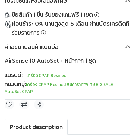
โปรโมชันและข้อเสนอพิเศษ
ส่วนลด 500THB
PKDDD500
ส่วนลด 1,000THB
ซื้อสินค้า 1 ชิ้น รับของแถมฟรี 1 เซต
เมื่อซื้อครบ 10,000THB
PKDDD1000
ใช้ได้ตั้งแต่ 30 เม.ย. 2569
เมื่อซื้อครบ 30,000THB
ผ่อนชำระ 0% นานสูงสุด 6 เดือน ผ่านบัตรเครดิตที่
เงื่อนไข
เก็บโค้ด
ใช้ได้ตั้งแต่ 30 เม.ย. 2569
เงื่อนไข
เก็บโค้ด
ร่วมรายการ
คำอธิบายสินค้าแบบย่อ
AirSense 10 AutoSet + หน้ากาก 1 ชุด
แบรนด์:
เครื่อง CPAP Resmed
หมวดหมู่:
เครื่อง CPAP Resmed
,
สินค้าราคาพิเศษ BIG SALE
,
AutoSet CPAP
แชร์
Product description