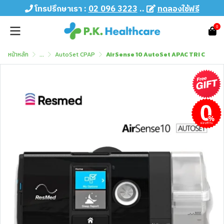
โทรปรึกษาเรา :
02 096 3223
..
ทดลองใช้ฟรี
0
หน้าหลัก
...
AutoSet CPAP
AirSense 10 AutoSet APAC TRI C
ผ่อนชำระ