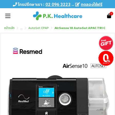
โทรปรึกษาเรา :
02 096 3223
..
ทดลองใช้ฟรี
0
หน้าหลัก
...
AutoSet CPAP
AirSense 10 AutoSet APAC TRI C
ผ่อนชำระ