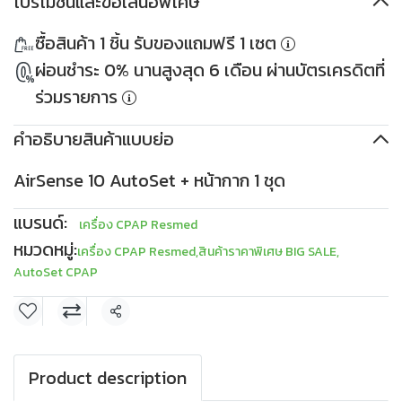
โปรโมชันและข้อเสนอพิเศษ
ส่วนลด 500THB
PKDDD500
ส่วนลด 1,000THB
ซื้อสินค้า 1 ชิ้น รับของแถมฟรี 1 เซต
เมื่อซื้อครบ 10,000THB
PKDDD1000
ใช้ได้ตั้งแต่ 30 เม.ย. 2569
เมื่อซื้อครบ 30,000THB
ผ่อนชำระ 0% นานสูงสุด 6 เดือน ผ่านบัตรเครดิตที่
เงื่อนไข
เก็บโค้ด
ใช้ได้ตั้งแต่ 30 เม.ย. 2569
เงื่อนไข
เก็บโค้ด
ร่วมรายการ
คำอธิบายสินค้าแบบย่อ
AirSense 10 AutoSet + หน้ากาก 1 ชุด
แบรนด์:
เครื่อง CPAP Resmed
หมวดหมู่:
เครื่อง CPAP Resmed
,
สินค้าราคาพิเศษ BIG SALE
,
AutoSet CPAP
แชร์
Product description