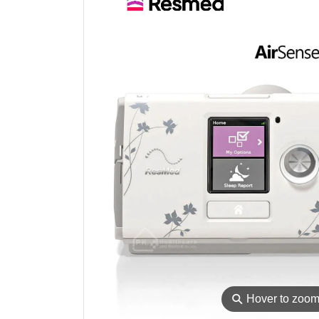
⚲
Hover to zoo