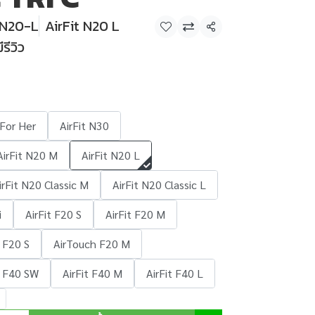
-N20-L
AirFit N20 L
แชร์
ีรีวิว
 For Her
AirFit N30
AirFit N20 M
AirFit N20 L
irFit N20 Classic M
AirFit N20 Classic L
i
AirFit F20 S
AirFit F20 M
 F20 S
AirTouch F20 M
t F40 SW
AirFit F40 M
AirFit F40 L