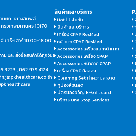
สินค้าและบริการ
P
วนผัก แขวงฉิมพลี
Hot โปรโมชั่น
น กรุงเทพมหานคร 10170
สินค้าและบริการ
ก
เครื่อง CPAP ResMed
น
ร
จันทร์-เสาร์
10.00-18.00
หน้ากาก CPAP ResMed
ว
และหน้ากาก
Accessories เครื่อง
แ
ม และ สั่งซื้อสินค้าได้ทุกวัน)
Accessories เครื่อง CPAP
ต
Accessories หน้ากาก CPAP
6 3223
,
062 979 4124
เครื่อง CPAP มือสอง
in.j@pkhealthcare.co.th
Cleaning Set ทำความสะอาด
pkhealthcare
@
คูปองส่วนลด
บัตรของขวัญ E-Gift card
ต
บริการ One Stop Services