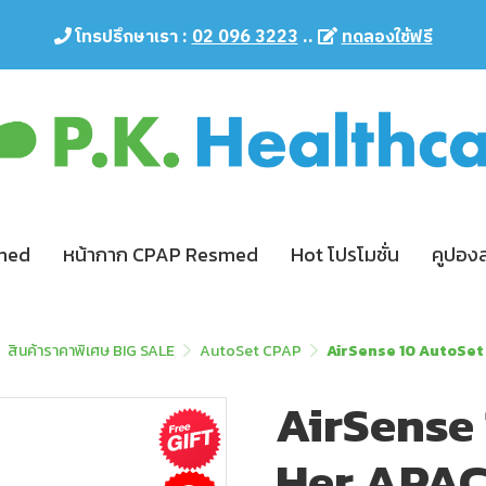
โทรปรึกษาเรา :
02 096 3223
..
ทดลองใช้ฟรี
smed
หน้ากาก CPAP Resmed
Hot โปรโมชั่น
คูปอง
สินค้าราคาพิเศษ BIG SALE
AutoSet CPAP
AirSense 10 AutoSet
AirSense 
Her APAC