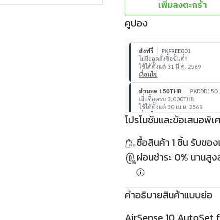
เพิ่มลงตะกร้า
คูปอง
ส่งฟรี
PKFREE001
ไม่มียอดสั่งซื้อขั้นต่ำ
ใช้ได้ตั้งแต่ 31 มี.ค. 2569
เงื่อนไข
ส่วนลด 150THB
PKDDD150
เมื่อซื้อครบ 3,000THB
ใช้ได้ตั้งแต่ 30 เม.ย. 2569
เงื่อนไข
โปรโมชันและข้อเสนอพิเ
ส่วนลด 500THB
PKDDD500
ซื้อสินค้า 1 ชิ้น รับข
เมื่อซื้อครบ 10,000THB
ใช้ได้ตั้งแต่ 30 เม.ย. 2569
ผ่อนชำระ 0% นานสูงสุ
เงื่อนไข
คำอธิบายสินค้าแบบย่อ
AirSense 10 AutoSet fo