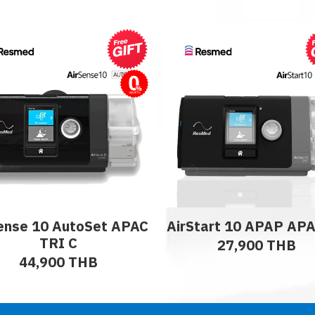
ผ่อนชำระ
ense 10 AutoSet APAC
AirStart 10 APAP AP
TRI C
27,900 THB
44,900 THB