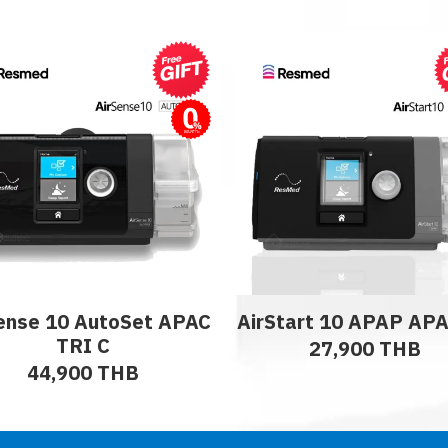
ผ่อนชำระ
ense 10 AutoSet APAC
AirStart 10 APAP AP
TRI C
27,900 THB
44,900 THB