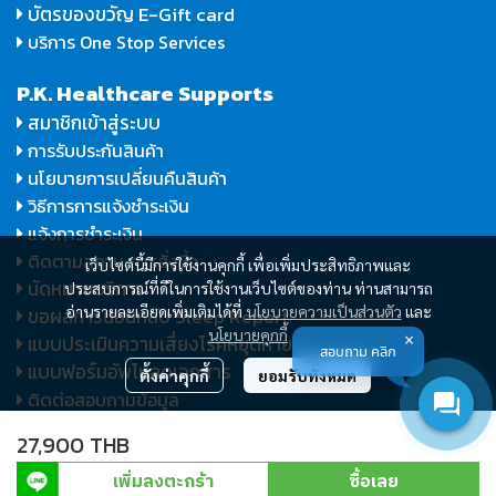
บัตรของขวัญ E-Gift card
บริการ One Stop Services
P.K. Healthcare Supports
สมาชิกเข้าสู่ระบบ
การรับประกันสินค้า
นโยบายการเปลี่ยนคืนสินค้า
วิธีการการแจ้งชำระเงิน
แจ้งการชำระเงิน
ติดตามสถานะการสั่งซื้อ
เว็บไซต์นี้มีการใช้งานคุกกี้ เพื่อเพิ่มประสิทธิภาพและ
นัดหมายบริการ
ประสบการณ์ที่ดีในการใช้งานเว็บไซต์ของท่าน ท่านสามารถ
อ่านรายละเอียดเพิ่มเติมได้ที่
นโยบายความเป็นส่วนตัว
และ
ขอผลการนอนหลับ Sleep Report
นโยบายคุกกี้
แบบประเมินความเสี่ยงโรคหยุดหายใจ
สอบถาม คลิก
แบบฟอร์มอัพโหลดเอกสาร
ตั้งค่าคุกกี้
ยอมรับทั้งหมด
ติดต่อสอบถามข้อมูล
27,900 THB
Copyright P.K. Healthcare and Medical Co., Ltd., 2026. All
เพิ่มลงตะกร้า
ซื้อเลย
©