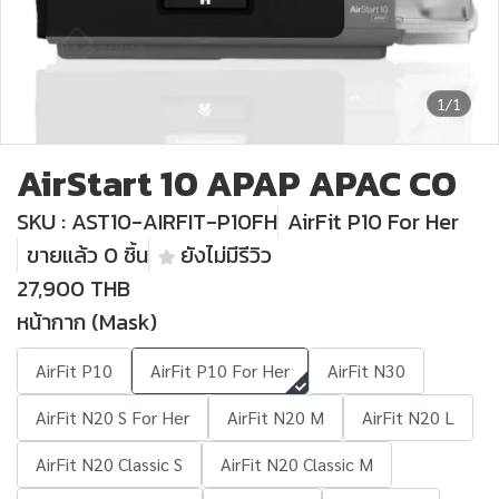
1/1
AirStart 10 APAP APAC CO
SKU : AST10-AIRFIT-P10FH
AirFit P10 For Her
ขายแล้ว 0 ชิ้น
ยังไม่มีรีวิว
27,900 THB
หน้ากาก (Mask)
AirFit P10
AirFit P10 For Her
AirFit N30
AirFit N20 S For Her
AirFit N20 M
AirFit N20 L
AirFit N20 Classic S
AirFit N20 Classic M