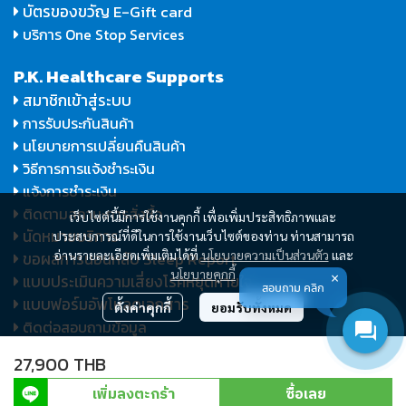
บัตรของขวัญ E-Gift card
บริการ One Stop Services
P.K. Healthcare Supports
สมาชิกเข้าสู่ระบบ
การรับประกันสินค้า
นโยบายการเปลี่ยนคืนสินค้า
วิธีการการแจ้งชำระเงิน
แจ้งการชำระเงิน
ติดตามสถานะการสั่งซื้อ
เว็บไซต์นี้มีการใช้งานคุกกี้ เพื่อเพิ่มประสิทธิภาพและ
นัดหมายบริการ
ประสบการณ์ที่ดีในการใช้งานเว็บไซต์ของท่าน ท่านสามารถ
อ่านรายละเอียดเพิ่มเติมได้ที่
นโยบายความเป็นส่วนตัว
และ
ขอผลการนอนหลับ Sleep Report
นโยบายคุกกี้
แบบประเมินความเสี่ยงโรคหยุดหายใจ
สอบถาม คลิก
แบบฟอร์มอัพโหลดเอกสาร
ตั้งค่าคุกกี้
ยอมรับทั้งหมด
ติดต่อสอบถามข้อมูล
27,900 THB
Copyright P.K. Healthcare and Medical Co., Ltd., 2026. All
เพิ่มลงตะกร้า
ซื้อเลย
©