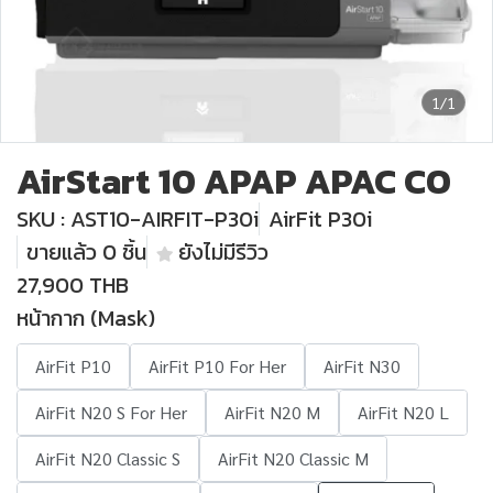
1/1
AirStart 10 APAP APAC CO
SKU : AST10-AIRFIT-P30i
AirFit P30i
ขายแล้ว 0 ชิ้น
ยังไม่มีรีวิว
27,900 THB
หน้ากาก (Mask)
AirFit P10
AirFit P10 For Her
AirFit N30
AirFit N20 S For Her
AirFit N20 M
AirFit N20 L
AirFit N20 Classic S
AirFit N20 Classic M