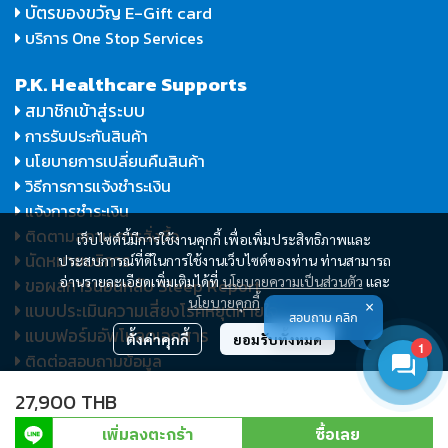
บัตรของขวัญ E-Gift card
บริการ One Stop Services
P.K. Healthcare Supports
สมาชิกเข้าสู่ระบบ
การรับประกันสินค้า
นโยบายการเปลี่ยนคืนสินค้า
วิธีการการแจ้งชำระเงิน
แจ้งการชำระเงิน
ติดตามสถานะการสั่งซื้อ
เว็บไซต์นี้มีการใช้งานคุกกี้ เพื่อเพิ่มประสิทธิภาพและ
นัดหมายบริการ
ประสบการณ์ที่ดีในการใช้งานเว็บไซต์ของท่าน ท่านสามารถ
อ่านรายละเอียดเพิ่มเติมได้ที่
นโยบายความเป็นส่วนตัว
และ
ขอผลการนอนหลับ Sleep Report
นโยบายคุกกี้
แบบประเมินความเสี่ยงโรคหยุดหายใจ
สอบถาม คลิก
แบบฟอร์มอัพโหลดเอกสาร
ตั้งค่าคุกกี้
ยอมรับทั้งหมด
1
ติดต่อสอบถามข้อมูล
27,900 THB
Copyright P.K. Healthcare and Medical Co., Ltd., 2026. All
เพิ่มลงตะกร้า
ซื้อเลย
©