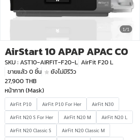
1/1
AirStart 10 APAP APAC CO
SKU : AST10-AIRFIT-F20-L
AirFit F20 L
ขายแล้ว 0 ชิ้น
ยังไม่มีรีวิว
27,900 THB
หน้ากาก (Mask)
AirFit P10
AirFit P10 For Her
AirFit N30
AirFit N20 S For Her
AirFit N20 M
AirFit N20 L
AirFit N20 Classic S
AirFit N20 Classic M