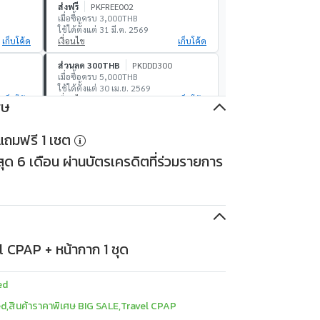
ส่งฟรี
PKFREE002
เมื่อซื้อครบ 3,000THB
ใช้ได้ตั้งแต่ 31 มี.ค. 2569
เก็บโค้ด
เงื่อนไข
เก็บโค้ด
ส่วนลด 300THB
PKDDD300
เมื่อซื้อครบ 5,000THB
ใช้ได้ตั้งแต่ 30 เม.ย. 2569
เก็บโค้ด
เงื่อนไข
เก็บโค้ด
ศษ
ส่วนลด 1,000THB
PKDDD1000
องแถมฟรี 1 เซต
เมื่อซื้อครบ 30,000THB
ใช้ได้ตั้งแต่ 30 เม.ย. 2569
ด 6 เดือน ผ่านบัตรเครดิตที่ร่วมรายการ
เก็บโค้ด
เงื่อนไข
เก็บโค้ด
 CPAP + หน้ากาก 1 ชุด
ed
ed
,
สินค้าราคาพิเศษ BIG SALE
,
Travel CPAP