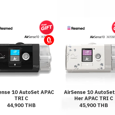
ผ่อนชำระ
ense 10 AutoSet APAC
AirSense 10 AutoSet
TRI C
Her APAC TRI C
44,900 THB
45,900 THB