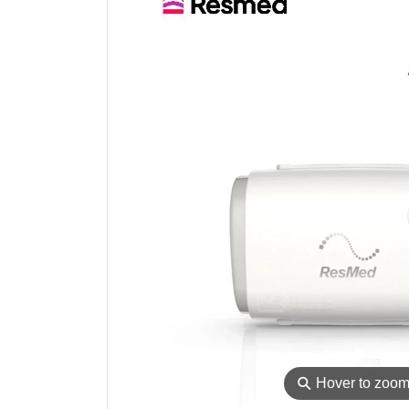
⚲
Hover to zoo