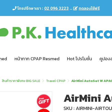
โทรปรึกษาเรา :
02 096 3223
..
ทดลองใช้ฟรี
smed
หน้ากาก CPAP Resmed
Hot โปรโมชั่น
คูปอง
สินค้าราคาพิเศษ BIG SALE
Travel CPAP
AirMini AutoSet W APA
AirMini 
SKU : AIRMINI-AIRTO