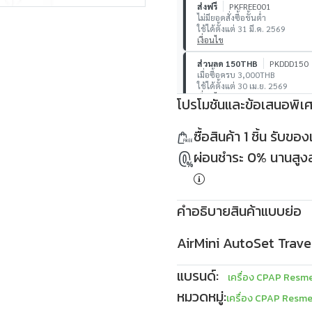
ส่งฟรี
PKFREE001
ไม่มียอดสั่งซื้อขั้นต่ำ
ใช้ได้ตั้งแต่ 31 มี.ค. 2569
เงื่อนไข
ส่วนลด 150THB
PKDDD150
เมื่อซื้อครบ 3,000THB
ใช้ได้ตั้งแต่ 30 เม.ย. 2569
เงื่อนไข
โปรโมชันและข้อเสนอพิเ
ส่วนลด 500THB
PKDDD500
ซื้อสินค้า 1 ชิ้น รับข
เมื่อซื้อครบ 10,000THB
ใช้ได้ตั้งแต่ 30 เม.ย. 2569
ผ่อนชำระ 0% นานสูงสุ
เงื่อนไข
คำอธิบายสินค้าแบบย่อ
AirMini AutoSet Travel
แบรนด์:
เครื่อง CPAP Resm
หมวดหมู่:
เครื่อง CPAP Resm