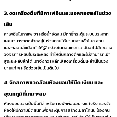
3. งดเครื่องดื่มที่มีคาเฟอีนและแอลกอฮอล์ในช่วง
เย็น
คาเฟอีนในกาแฟ ชา หรือน้ำอัดลม มีฤทธิ์กระตุ้นระบบประสาท
และสามารถตกค้างอยู่ในร่างกายได้นานหลายชั่วโมง ส่วน
แอลกอฮอล์แม้จะทำให้รู้สึกง่วงในตอนแรก แต่มันจะไปขัดขวาง
วงจรการหลับในระยะหลัง ทำให้ตื่นกลางดึกและไม่สามารถเข้า
สู่ระยะหลับลึกได้ เราจึงควรหลีกเลี่ยงเครื่องดื่มเหล่านี้ในช่วง
บ่ายแก่ ๆ หรือช่วงเย็นเป็นต้นไป
4. จัดสภาพแวดล้อมห้องนอนให้มืด เงียบ และ
อุณหภูมิที่เหมาะสม
ห้องนอนควรเป็นพื้นที่สำหรับการพักผ่อนอย่างแท้จริง ควรจัด
ห้องให้มีความมืดสนิทเพื่อกระตุ้นการสร้างเมลาโทนิน ป้องกัน
เสียงรบกวนจากภายนอก และปรับอุณหภูมิห้องให้เย็นสบายใน