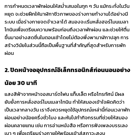
การกำหนดเวลาพักผ่อนให้สม่ำเสมอในทุก ๆ วัน แม้กระทั่งในวัน
หยุด จะช่วยฝึกให้นาฬิกาชีวภาพของร่างกายทำงานได้อย่างมี
ระบบ เมื่อร่างกายจดจำเวลาได้ สมองจะเริ่มหลั่งฮอร์โมนเมลา
โทนินเพื่อเตรียมความพร้อมก่อนถึงเวลาพักผ่อน และช่วยให้ตื่น
ขึ้นมาอย่างสดชื่นในตอนเช้าโดยไม่ต้องพึ่งพานาฬิกาปลุก การ
สร้างวินัยในส่วนนี้ถือเป็นพื้นฐานที่สำคัญที่สุดสำหรับการพัก
ผ่อน
2. ปิดหน้าจออุปกรณ์อิเล็กทรอนิกส์ก่อนนอนอย่าง
น้อย 30 นาที
แสงสีฟ้าจากหน้าจอสมาร์ตโฟน แท็บเล็ต หรือโทรทัศน์ มีผล
ยับยั้งการหลั่งฮอร์โมนเมลาโทนิน ทำให้สมองเข้าใจผิดคิดว่า
เป็นเวลากลางวัน เราจึงควรหยุดใช้อุปกรณ์เหล่านี้ก่อนเวลาพัก
ผ่อนอย่างน้อยครึ่งชั่วโมง และหันไปทำกิจกรรมที่ช่วยให้สมอง
ผ่อนคลายแทน เช่น การอ่านหนังสือ หรือการฟังเพลงบรรเลง
เบา ๆ เพื่อเตรียมร่างกายให้พร้อมเข้าสู่สภาวะสงบ