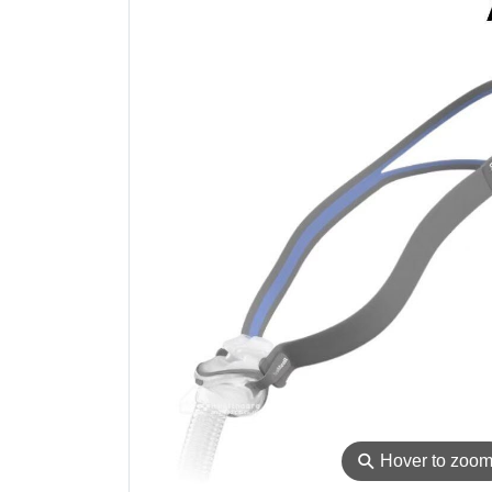
⚲
Hover to zoo