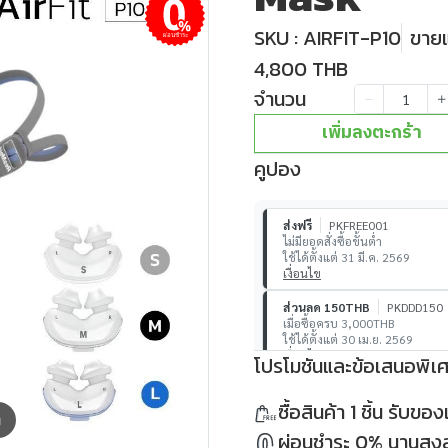
SKU : AIRFIT-P10
ขายแล
ผ่อนชำระ
4,800 THB
จำนวน
เพิ่มลงตะกร้า
คูปอง
ส่งฟรี
PKFREE001
ไม่มียอดสั่งซื้อขั้นต่ำ
ใช้ได้ตั้งแต่ 31 มี.ค. 2569
เงื่อนไข
ส่วนลด 150THB
PKDDD150
เมื่อซื้อครบ 3,000THB
ใช้ได้ตั้งแต่ 30 เม.ย. 2569
เงื่อนไข
โปรโมชันและข้อเสนอพิเ
ส่วนลด 500THB
PKDDD500
ซื้อสินค้า 1 ชิ้น รับข
เมื่อซื้อครบ 10,000THB
m
ใช้ได้ตั้งแต่ 30 เม.ย. 2569
ผ่อนชำระ 0% นานสูงสุ
เงื่อนไข