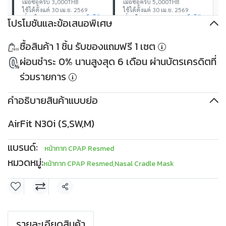
เมื่อซื้อครบ 3,000THB
เมื่อซื้อครบ 5,000THB
ใช้ได้ตั้งแต่ 30 เม.ย. 2569
ใช้ได้ตั้งแต่ 30 เม.ย. 2569
เงื่อนไข
เก็บโค้ด
เงื่อนไข
เก็บโค้ด
โปรโมชันและข้อเสนอพิเศษ
ส่วนลด 500THB
PKDDD500
ส่วนลด 1,000THB
ซื้อสินค้า 1 ชิ้น รับของแถมฟรี 1 เซต
เมื่อซื้อครบ 10,000THB
PKDDD1000
ใช้ได้ตั้งแต่ 30 เม.ย. 2569
เมื่อซื้อครบ 30,000THB
ผ่อนชำระ 0% นานสูงสุด 6 เดือน ผ่านบัตรเครดิตที่
เงื่อนไข
เก็บโค้ด
ใช้ได้ตั้งแต่ 30 เม.ย. 2569
เงื่อนไข
เก็บโค้ด
ร่วมรายการ
คำอธิบายสินค้าแบบย่อ
AirFit N30i (S,SW,M)
แบรนด์:
หน้ากาก CPAP Resmed
หมวดหมู่:
หน้ากาก CPAP Resmed
,
Nasal Cradle Mask
แชร์
รายละเอียดสินค้า